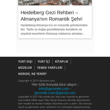
Heidelberg Gezi Rehberi –
Almanya’nın Romantik Şehri
Heidelberg Almanya‘nın en romantik şehirlerinden
biri. Tarihi ve doğal güzellikleriyle turistlerin ve
seyahat severlerin Almanya rotalarına almaları...
YURT DIŞI
YURT İÇİ
KİTAPLIK
MÜZELER
YEMEK TARİFLERİ
NEREDE, NE YENİR?
Copyright © 2013 Gezente.com
Her türlü konuda bize ulaşın :
info@gezente.com
-
gezente.com@gmail.com
Copyright © 2017 Bu sitede yer alan yazı (içerik) ve görseller
üzerindeki 5846 sayılı Fikir Sanat Kanunu altında düzenlenen
tüm maddi ve manevi haklar Gezente.com’ a aittir. Söz konusu
içerik ve görseller eser sahibinin izni olmadan kopyalanamaz,