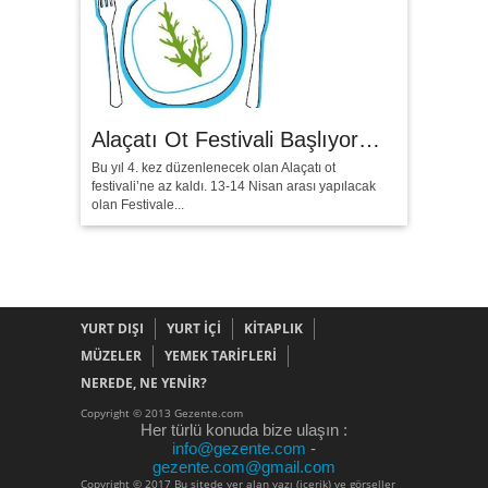
Alaçatı Ot Festivali Başlıyor…
Bu yıl 4. kez düzenlenecek olan Alaçatı ot
festivali’ne az kaldı. 13-14 Nisan arası yapılacak
olan Festivale...
YURT DIŞI
YURT İÇİ
KİTAPLIK
MÜZELER
YEMEK TARİFLERİ
NEREDE, NE YENİR?
Copyright © 2013 Gezente.com
Her türlü konuda bize ulaşın :
info@gezente.com
-
gezente.com@gmail.com
Copyright © 2017 Bu sitede yer alan yazı (içerik) ve görseller